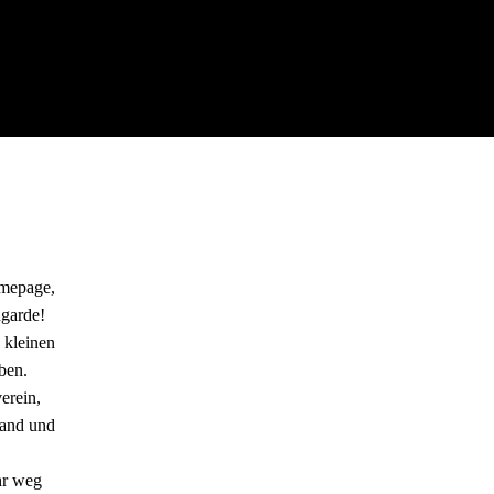
omepage,
ngarde!
 kleinen
ben.
erein,
tand und
hr weg